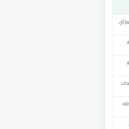
يم أي
ة
ا
دات
كنك