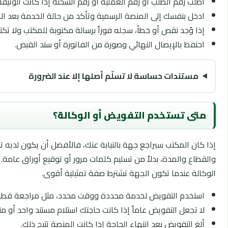
اطلب رقم الطلب أو رقم العملية أو رقم الشحنة إذا كانت الوثيق
ادخل بنفسك إلى المنصة الرسمية وتأكد من حالة الخدمة بعد الا
إذا وُجد نقص أو خطأ، سجله فوراً برسالة مكتوبة للمكتب ولا تك
احتفظ بالإيصال النهائي وصورة من الفاتورة أو سند القبض.
مستندات حساسة لا تسلّم أصلها إلا عند الضرورة
متى تستخدم التفويض أو الوكالة؟
إذا كان المكتب سيراجع جهة بالنيابة عنك، فالأفضل أن يكون لديه
والقطاع والمدة، بدلاً من تسليم كلمات مرور أو توقيع أوراق عام
الوكالة عندما تكون الجهة تشترط صفة تمثيلية أقوى.
استخدم التفويض لخدمة محددة ووقت محدد، مثل مراجعة قطاع أو
لا تجعل التفويض عاماً إذا كانت حاجتك استلام مستند واحد أو مت
ألغ التفويض بعد انتهاء الحاجة إذا كانت المنصة تتيح ذلك.