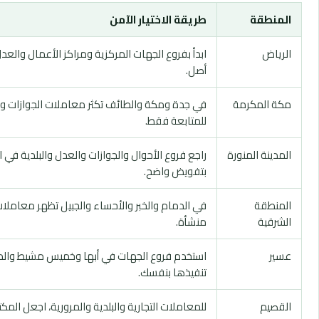
المنطقة
طريقة الاختيار الآمن
الرياض
ابدأ بفروع الجهات المركزية ومراكز الأعمال والع
أصل.
مكة المكرمة
في جدة ومكة والطائف تكثر معاملات الجوازات وال
للمتابعة فقط.
المدينة المنورة
راجع فروع الأحوال والجوازات والعدل والبلدية في
بتفويض واضح.
المنطقة
في الدمام والخبر والأحساء والجبيل تظهر معام
الشرقية
منشأة.
عسير
استخدم فروع الجهات في أبها وخميس مشيط والمحاف
تنفيذها بنفسك.
القصيم
للمعاملات التجارية والبلدية والمرورية، اجعل المك