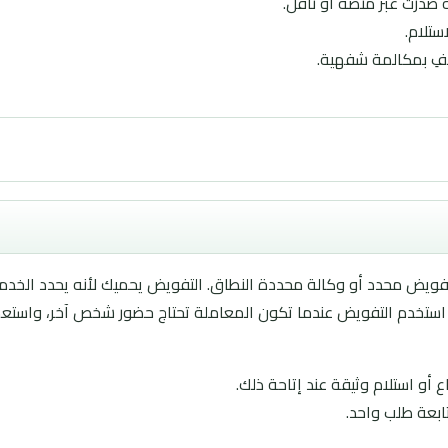
ة صدرت عبر منصة أو ناقل.
ستلام.
تفِ بمكالمة شفهية.
 تفويض محدد أو وكالة محددة النطاق. التفويض يحميك لأنه يحدد الخدم
ة. استخدم التفويض عندما تكون المعاملة تحتاج حضور شخص آخر، واستع
 استلام وثيقة عند إتاحة ذلك.
ابعة طلب واحد.