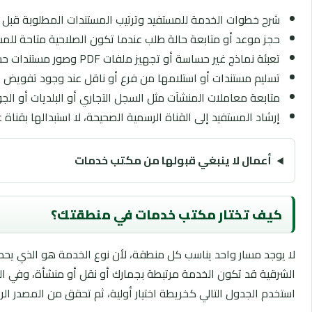
شرح خطوات الخدمة للمستفيد وترتيب المستندات المطلوبة قبل ا
حجز موعد أو متابعة حالة طلب عندما تكون الصلاحية متاحة للم
تعبئة نماذج غير حساسة أو تجهيز ملفات PDF وصور مستندات حسب متطلبات الجهة.
تسليم مستندات أو استلامها من فرع أو ناقل عند وجود تفويض أو
متابعة معاملات المنشآت مثل السجل التجاري أو البلديات أو الجوا
إرشاد المستفيد إلى القناة الرسمية الصحيحة، لا استبدالها بقناة 
أعمال لا ينبغي قبولها من مكتب خدمات
كيف تختار مكتب خدمات في منطقتك؟
لا يوجد مسار واحد يناسب كل منطقة، لأن نوع الخدمة هو الذي يحد
الشرقية قد تكون الخدمة مرتبطة بجمارك أو نقل أو منشأة، وفي المن
استخدم الجدول التالي كخريطة اختيار أولية، ثم تحقق من المصدر ال